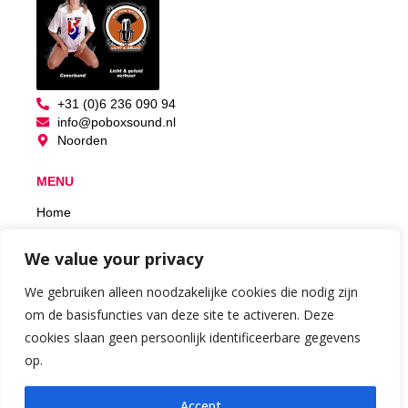
+31 (0)6 236 090 94
info@poboxsound.nl
Noorden
MENU
Home
BOEKINGEN
We value your privacy
+31 (0)6 236 090 94
We gebruiken alleen noodzakelijke cookies die nodig zijn
om de basisfuncties van deze site te activeren. Deze
cookies slaan geen persoonlijk identificeerbare gegevens
op.
© by P.O. BOX SOUND & LIGHT | design and host by ABG
Solutions
Accept